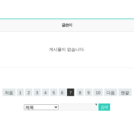
글쓴이
게시물이 없습니다.
처음
1
2
3
4
5
6
7
8
9
10
다음
맨끝