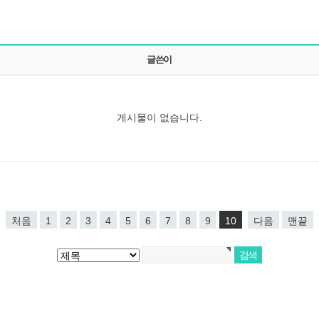
글쓴이
게시물이 없습니다.
처음
1
2
3
4
5
6
7
8
9
10
다음
맨끝